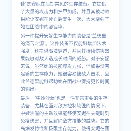
使”是安妮在后期常见的生存装备。它提供
了大量的攻击力和护甲加成，并且其被动效
果能让安妮在死亡后复生一次，大大增强了
她在团战中的容错率。
另一件提升安妮生存能力的装备是“兰德里
的痛苦之源”。这件装备不仅能够增加法术
强度，还提供魔法穿透，并且其持续伤害效
果能够对敌人造成长时间的威胁。对于安妮
来说，虽然她的技能爆发力强，但如果没有
足够的生存能力，她很容易被敌人击杀，因
此兰德里能够帮助她在团战中保持更长时间
的输出。
最后，“中娅沙漏”也是一件非常重要的生存
装备，尤其在面对敌方控制较强的情况下。
中娅沙漏的主动效果能够使安妮在关键时刻
免疫伤害，并且解除敌方技能的威胁。它的
高爆发特性和极限生存能力，使得安妮在团