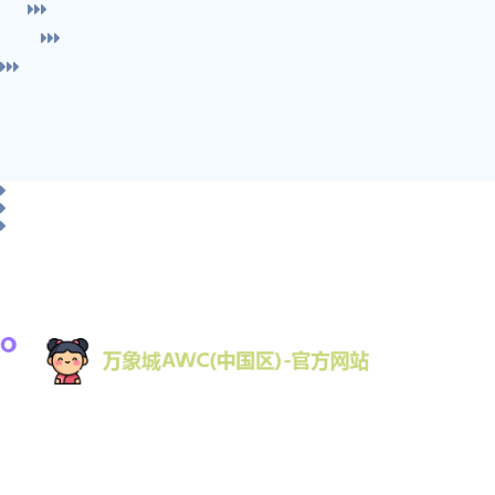
万象城AWC拥有优秀的一站式游戏内容体验，为用
户提供了权威的游戏基础信息、最新的游戏动态，