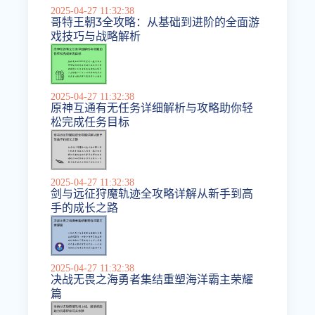
2025-04-27 11:32:38
哥特王朝3全攻略：从基础到进阶的全面游
戏技巧与战略解析
2025-04-27 11:32:38
原神互通有无任务详细解析与攻略助你轻
松完成任务目标
2025-04-27 11:32:38
剑与远征狩魔轨迹全攻略详解从新手到高
手的成长之路
2025-04-27 11:32:38
决战无畏之海勇者集结重塑海洋霸主荣耀
篇