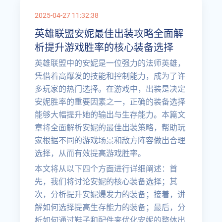
2025-04-27 11:32:38
英雄联盟安妮最佳出装攻略全面解
析提升游戏胜率的核心装备选择
英雄联盟中的安妮是一位强力的法师英雄，
凭借着高爆发的技能和控制能力，成为了许
多玩家的热门选择。在游戏中，出装是决定
安妮胜率的重要因素之一，正确的装备选择
能够大幅提升她的输出与生存能力。本篇文
章将全面解析安妮的最佳出装策略，帮助玩
家根据不同的游戏场景和敌方阵容做出合理
选择，从而有效提高游戏胜率。
本文将从以下四个方面进行详细阐述：首
先，我们将讨论安妮的核心装备选择；其
次，分析提升安妮爆发力的装备；接着，讲
解如何选择提高生存能力的装备；最后，分
析如何通过鞋子和配件来优化安妮的整体出