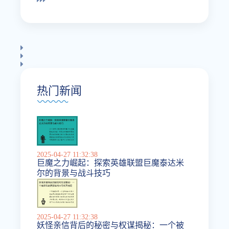
热门新闻
2025-04-27 11:32:38
巨魔之力崛起：探索英雄联盟巨魔泰达米
尔的背景与战斗技巧
2025-04-27 11:32:38
妖怪亲信背后的秘密与权谋揭秘：一个被