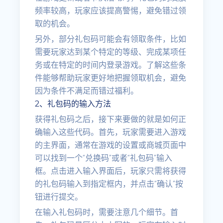
频率较高，玩家应该提高警惕，避免错过领
取的机会。
另外，部分礼包码可能会有领取条件，比如
需要玩家达到某个特定的等级、完成某项任
务或在特定的时间内登录游戏。了解这些条
件能够帮助玩家更好地把握领取机会，避免
因为条件不满足而错过福利。
2、礼包码的输入方法
获得礼包码之后，接下来要做的就是如何正
确输入这些代码。首先，玩家需要进入游戏
的主界面，通常在游戏的设置或商城页面中
可以找到一个“兑换码”或者“礼包码”输入
框。点击进入输入界面后，玩家只需将获得
的礼包码输入到指定框内，并点击“确认”按
钮进行提交。
在输入礼包码时，需要注意几个细节。首