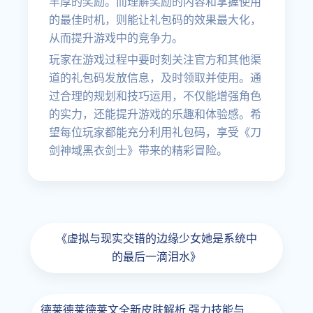
丰厚的奖励。而理解奖励的内容和掌握使用
的最佳时机，则能让礼包码的效果最大化，
从而提升游戏中的竞争力。
玩家在游戏过程中要时刻关注官方和其他渠
道的礼包码发放信息，及时领取并使用。通
过合理的规划和技巧运用，不仅能增强角色
的实力，还能提升游戏的乐趣和体验感。希
望每位玩家都能充分利用礼包码，享受《刀
剑神域黑衣剑士》带来的精彩冒险。
《虚拟与现实交错的边缘少女她是系统中
的最后一滴泪水》
德莱德莱德莱文全新皮肤解析 强力技能与