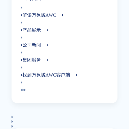
解读万象城AWC
产品展示
公司新闻
集团服务
找到万象城AWC客户端