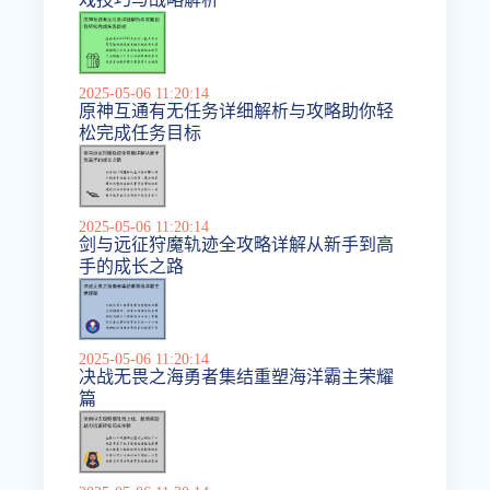
2025-05-06 11:20:14
原神互通有无任务详细解析与攻略助你轻
松完成任务目标
2025-05-06 11:20:14
剑与远征狩魔轨迹全攻略详解从新手到高
手的成长之路
2025-05-06 11:20:14
决战无畏之海勇者集结重塑海洋霸主荣耀
篇