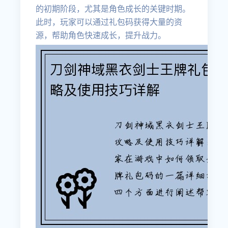
的初期阶段，尤其是角色成长的关键时期。
此时，玩家可以通过礼包码获得大量的资
源，帮助角色快速成长，提升战力。