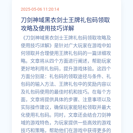
2025-05-06 11:20:14
刀剑神域黑衣剑士王牌礼包码领取
攻略及使用技巧详解
《刀剑神域黑衣剑士王牌礼包码领取攻略及
使用技巧详解》是针对广大玩家在游戏中如
何领取并合理使用王牌礼包码的一篇详细攻
略。文章将从四个方面进行阐述，帮助玩家
更好地利用礼包码，提升游戏体验。这四个
方面分别是：礼包码的领取途径与条件、礼
包码的输入方法、王牌礼包中的奖励内容以
及礼包码使用的最佳时机和技巧。在每个方
面，文章将提供具体的步骤、注意事项以及
实际操作建议，确保玩家能轻松领取并最大
化使用礼包码。同时，文章还会结合刀剑神
域的游戏特色，为玩家提供一些高效的游戏
技巧和策略，帮助他们在游戏中获得更多的