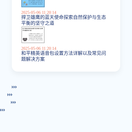
2025-05-06 11:20:14
捍卫雄鹰的蓝天使命探索自然保护与生态
平衡的坚守之道
2025-05-06 11:20:14
和平精英语音包设置方法详解以及常见问
题解决方案