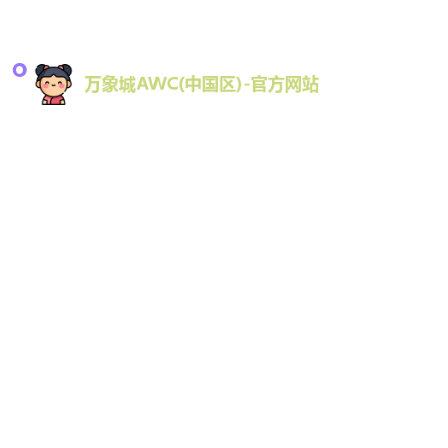
导
万象城AWC拥有优秀的一站式游戏内容体验，为用
户提供了权威的游戏基础信息、最新的游戏动态，
真实的评论评测以及丰富的攻略资讯等内容，满足
用户找游戏和玩游戏的诉求，加入我们同时可以和
千万游戏爱好者交流心得，共建游戏社区。平台支
户
持Web、H7、手机版更有iOS、Android原生APP官
方下载。